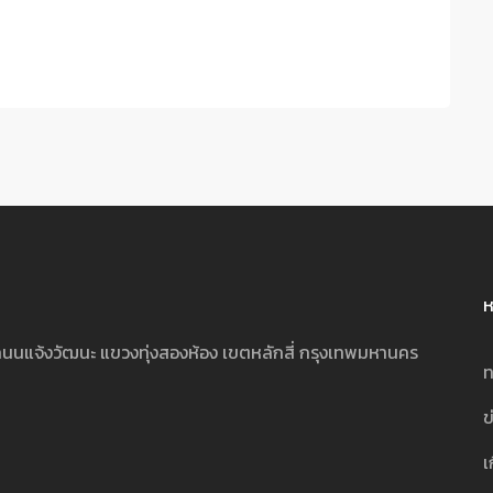
ห
นนแจ้งวัฒนะ แขวงทุ่งสองห้อง เขตหลักสี่ กรุงเทพมหานคร
ท
ข
เ