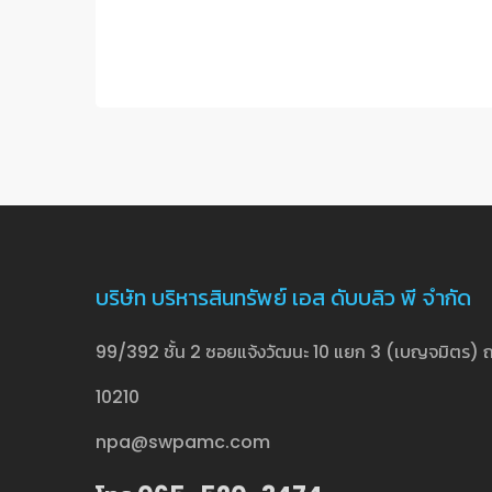
บริษัท บริหารสินทรัพย์ เอส ดับบลิว พี จำกัด
99/392 ชั้น 2 ซอยแจ้งวัฒนะ 10 แยก 3 (เบญจมิตร) ถ
10210
npa@swpamc.com