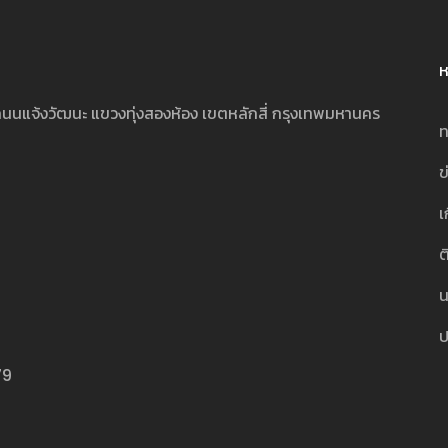
ห
นนแจ้งวัฒนะ แขวงทุ่งสองห้อง เขตหลักสี่ กรุงเทพมหานคร
ท
ข
เ
ต
น
ป
79