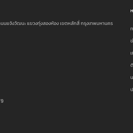
ห
นนแจ้งวัฒนะ แขวงทุ่งสองห้อง เขตหลักสี่ กรุงเทพมหานคร
ท
ข
เ
ต
น
ป
79