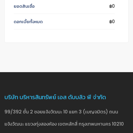
ยอดสินเชื่อ
฿0
ดอกเบี้ยทั้งหมด
฿0
บริษัท บริหารสินทรัพย์ เอส ดับบลิว พี จำกัด
99/392 ชั้น 2 ซอยแจ้งวัฒนะ 10 แยก 3 (เบญจมิตร) ถนน
แจ้งวัฒนะ แขวงทุ่งสองห้อง เขตหลักสี่ กรุงเทพมหานคร 10210