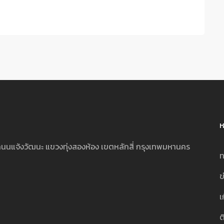
ห
นนแจ้งวัฒนะ แขวงทุ่งสองห้อง เขตหลักสี่ กรุงเทพมหานคร
ท
ข
เ
ต