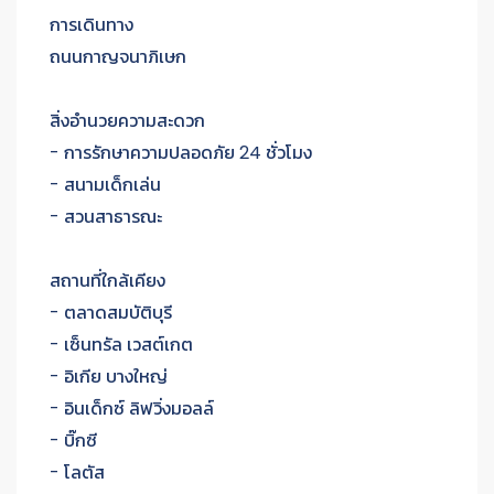
การเดินทาง
ถนนกาญจนาภิเษก
สิ่งอำนวยความสะดวก
- การรักษาความปลอดภัย 24 ชั่วโมง
- สนามเด็กเล่น
- สวนสาธารณะ
สถานที่ใกล้เคียง
- ตลาดสมบัติบุรี
- เซ็นทรัล เวสต์เกต
- อิเกีย บางใหญ่
- อินเด็กซ์ ลิฟวิ่งมอลล์
- บิ๊กซี
- โลตัส