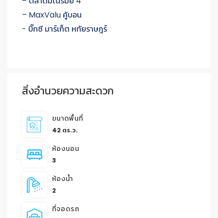
– ตลาดมโนรมย์ 4
– MaxValu คู้บอน
- บิ๊กซี มาร์เก็ต หทัยราษฎร์
สิ่งอำนวยความสะดวก
ขนาดพื้นที่
42 ตร.ว.
ห้องนอน
3
ห้องน้ำ
2
ที่จอดรถ