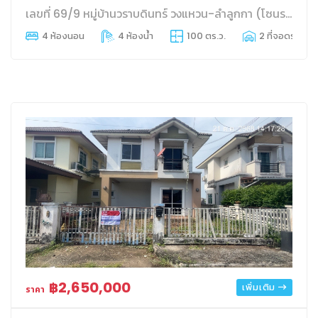
เลขที่ 69/9 หมู่บ้านวราบดินทร์ วงแหวน-ลำลูกกา (โซนราชพฤกษ์) ถนนลำลูกกา
4 ห้องนอน
4 ห้องน้ำ
100 ตร.ว.
2 ที่จอดรถ
฿2,650,000
เพิ่มเติม
ราคา