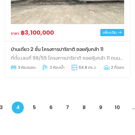
฿3,100,000
เพิ่มเติม
ราคา
บ้านเดี่ยว 2 ช้ัน โครงการปาริชาติ ซอยคุ้มกล้า 11
ที่ตั้ง:เลขที่ 99/55 โครงการปาริชาติ ซอยคุ้มกล้า 11 ถนนคุ้มกล้า
3 ห้องนอน
2 ห้องน้ำ
54.8 ตร.ว.
2 ที่จอดรถ
3
4
5
6
7
8
9
10
..