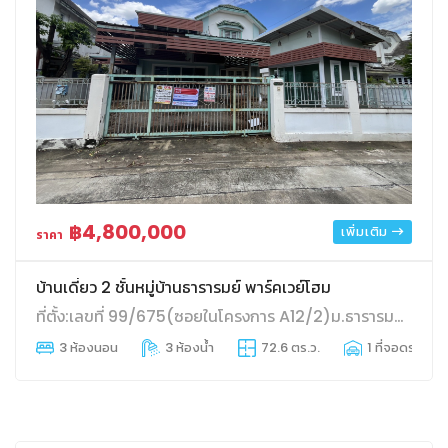
฿4,800,000
เพิ่มเติม
ราคา
บ้านเดี่ยว 2 ชั้นหมู่บ้านธารารมย์ พาร์คเวย์โฮม
ที่ตั้ง:เลขที่ 99/675(ซอยในโครงการ A12/2)ม.ธารารมย์ พาร์คเวย์โฮม ถนนรามคำแหง ซอยรามคำแหง 150
3 ห้องนอน
3 ห้องน้ำ
72.6 ตร.ว.
1 ที่จอดรถ