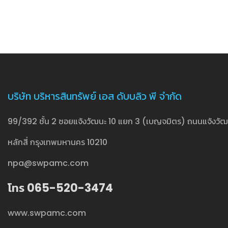
บริษัท บริหารสินทรัพย์ เอส ดับบลิว พี จำกัด
99/392 ชั้น 2 ซอยแจ้งวัฒนะ 10 แยก 3 (เบญจมิตร) ถนนแจ้งวัฒน
หลักสี่ กรุงเทพมหานคร 10210
npa@swpamc.com
โทร 065-520-3474
www.swpamc.com