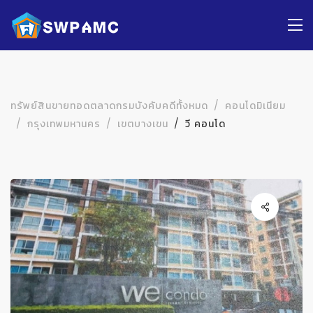
ทรัพย์สินขายทอดตลาดกรมบังคับคดีทั้งหมด
คอนโดมิเนียม
กรุงเทพมหานคร
เขตบางเขน
วี คอนโด