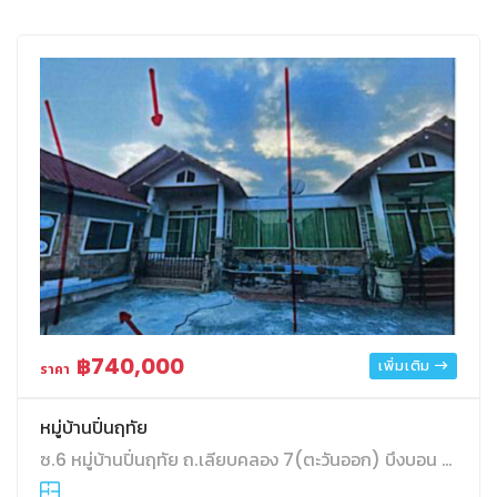
฿740,000
เพิ่มเติม
ราคา
หมู่บ้านปิ่นฤทัย
ซ.6 หมู่บ้านปิ่นฤทัย ถ.เลียบคลอง 7(ตะวันออก) บึงบอน หนองเสือ ปทุมธานี