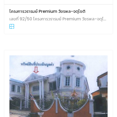
โครงการวรารมย์ Premium วัชรพล-จตุโชติ
เลขที่ 92/50 โครงการวรารมย์ Premium วัชรพล-จตุโชติ ถนนจตุโชติ แขวงออเงิน เขตสายไหม จังหวัดกรุงเทพมหานคร