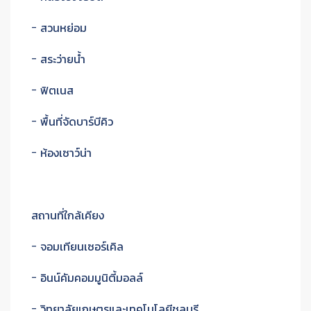
- สวนหย่อม
- สระว่ายน้ำ
- ฟิตเนส
- พื้นที่จัดบาร์บีคิว
- ห้องเซาว์น่า
สถานที่ใกล้เคียง
- จอมเทียนเซอร์เคิล
- อินน์คัมคอมมูนิตี้มอลล์
- วิทยาลัยเกษตรและเทคโนโลยีชลบุรี