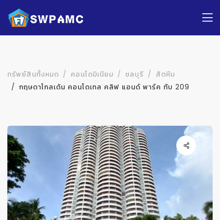
ทรัพย์สินทั้งหมด
คอนโดมิเนียม
ชลบุรี
สัตหีบ
กฤษดาโกลเด้น คอนโดเทล คลิฟ แอนด์ พาร์ค ทับ 209