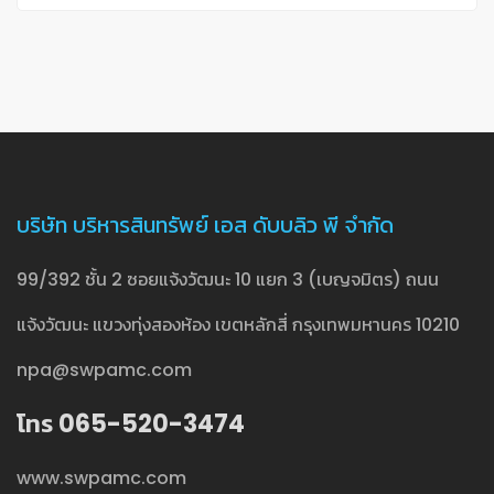
บริษัท บริหารสินทรัพย์ เอส ดับบลิว พี จำกัด
99/392 ชั้น 2 ซอยแจ้งวัฒนะ 10 แยก 3 (เบญจมิตร) ถนน
แจ้งวัฒนะ แขวงทุ่งสองห้อง เขตหลักสี่ กรุงเทพมหานคร 10210
npa@swpamc.com
โทร 065-520-3474
www.swpamc.com