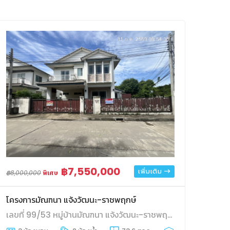
฿7,550,000
เพิ่มเติม
฿8,000,000
พิเศษ
โครงการมัณฑนา แจ้งวัฒนะ-ราชพฤกษ์
เลขที่ 99/53 หมู่บ้านมัณฑนา แจ้งวัฒนะ-ราชพฤกษ์(ซ.7A ในโครงการ) ถนนชัยพฤกษ์ ตำบลบางพลับ อำเภอปากเกร็ด จังหวัดนนทบุรี
รถ