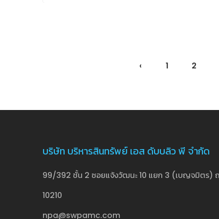
‹
1
2
บริษัท บริหารสินทรัพย์ เอส ดับบลิว พี จำกัด
99/392 ชั้น 2 ซอยแจ้งวัฒนะ 10 แยก 3 (เบญจมิตร) ถ
10210
npa@swpamc.com