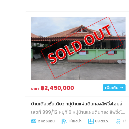
฿2,450,000
เพิ่มเติม
ราคา
บ้านเดี่ยวชั้นเดียว หมู่บ้านแผ่นดินทองลิฟวิ่งโฮมส์
เลขที่ 999/12 หมู่ที่ 6 หมู่บ้านแผ่นดินทอง ลิฟวิ่งโฮม ถนนสายปากร่วม-ปลวกแดง(รย.3013) ตำบลมาบยางพร อำเภอปลวกแดง จังหวัดระยอง
2 ห้องนอน
1 ห้องน้ำ
68 ตร.ว.
1 ที