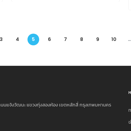
3
4
5
6
7
8
9
10
..
ห
นนแจ้งวัฒนะ แขวงทุ่งสองห้อง เขตหลักสี่ กรุงเทพมหานคร
ท
ข