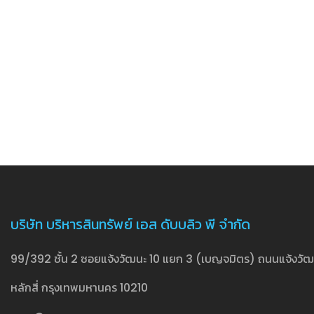
บริษัท บริหารสินทรัพย์ เอส ดับบลิว พี จำกัด
99/392 ชั้น 2 ซอยแจ้งวัฒนะ 10 แยก 3 (เบญจมิตร) ถนนแจ้งวัฒน
หลักสี่ กรุงเทพมหานคร 10210