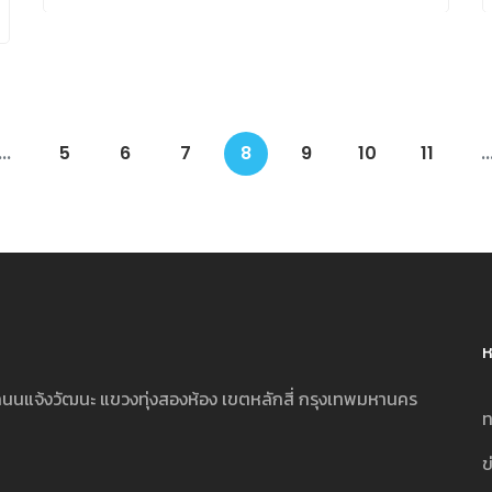
...
5
6
7
8
9
10
11
..
ห
นนแจ้งวัฒนะ แขวงทุ่งสองห้อง เขตหลักสี่ กรุงเทพมหานคร
ท
ข