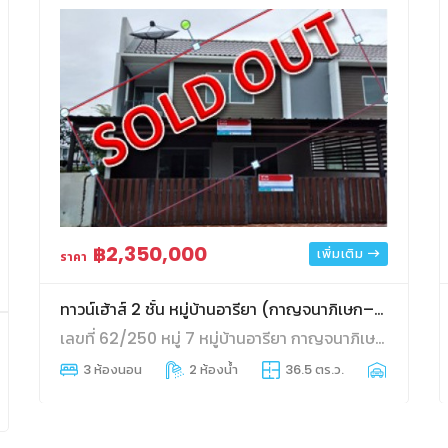
฿2,350,000
เพิ่มเติม
ราคา
ทาวน์เฮ้าส์ 2 ชั้น หมู่บ้านอารียา (กาญจนาภิเษก–ราชพฤกษ์)
เลขที่ 62/250 หมู่ 7 หมู่บ้านอารียา กาญจนาภิเษก–ราชพฤกษ์ ถนนบางกรวย-ไทรน้อย ตำบลไทรน้อย อำเภอไทรน้อย จังหวัดนนทบุรี
3 ห้องนอน
2 ห้องน้ำ
36.5 ตร.ว.
1 ที่จอดรถ
 ที่จอดรถ