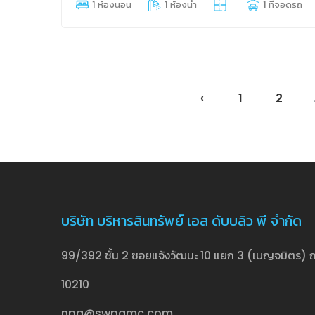
1 ห้องนอน
1 ห้องน้ำ
1 ที่จอดรถ
‹
1
2
บริษัท บริหารสินทรัพย์ เอส ดับบลิว พี จำกัด
99/392 ชั้น 2 ซอยแจ้งวัฒนะ 10 แยก 3 (เบญจมิตร) ถ
10210
npa@swpamc.com