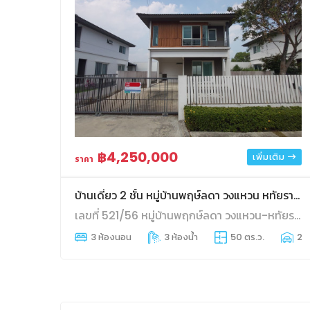
฿4,250,000
เพิ่มเติม
ราคา
บ้านเดี่ยว 2 ชั้น หมู่บ้านพฤษ์ลดา วงแหวน หทัยราษฎร์
เลขที่ 521/56 หมู่บ้านพฤกษ์ลดา วงแหวน-หทัยราษฎร์ ถนนหทัยราษฎร์ แขวงสามวาตะวันตก เขตคลองสามวา กรุงเทพมหานคร
3 ห้องนอน
3 ห้องน้ำ
50 ตร.ว.
2 ท